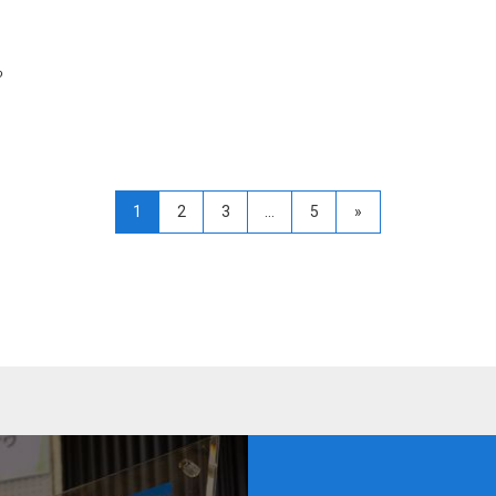
る
1
2
3
…
5
»