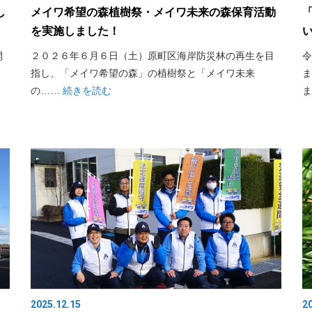
し
メイワ希望の森植樹祭・メイワ未来の森保育活動
を実施しました！
開
２０２６年６月６日（土）原町区海岸防災林の再生を目
令
指し、「メイワ希望の森」の植樹祭と「メイワ未来
ま
の……
続きを読む
2025.12.15
2