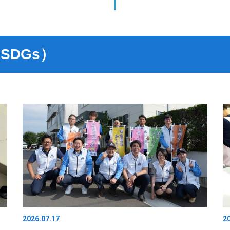
SDGs）
2026.07.17
2