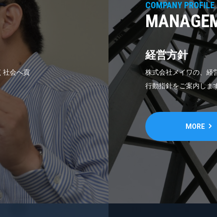
COMPANY PROFILE 
MANAGEM
経営方針
く社会へ貢
株式会社メイワの、経
行動指針をご案内しま
MORE