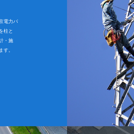
京電力パ
を柱と
計・施
ます。