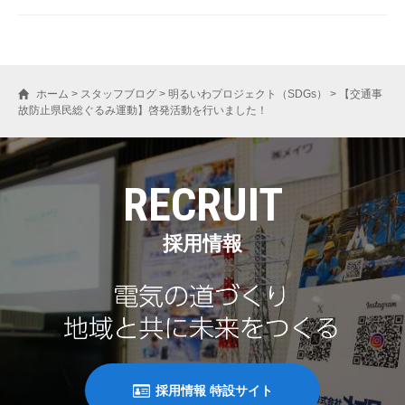
ホーム
>
スタッフブログ
>
明るいわプロジェクト（SDGs）
>
【交通事
故防止県民総ぐるみ運動】啓発活動を行いました！
RECRUIT
採用情報
採用情報 特設サイト