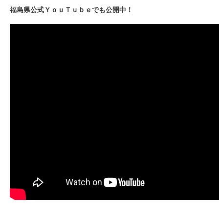
福島県公式ＹｏｕＴｕｂｅでも公開中！