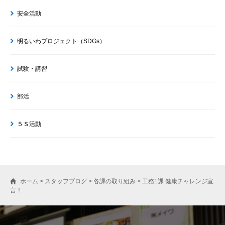
安全活動
明るいわプロジェクト（SDGs）
試験・講習
部活
５Ｓ活動
ホーム
>
スタッフブログ
>
各課の取り組み
>
工務1課 健康チャレンジ宣
言！