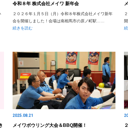
令和８年 株式会社メイワ 新年会
い
２０２６年１月５日（月）令和８年株式会社メイワ新年
２
会を開催しました！会場は南相馬市の原ノ町駅……
開
続きを読む
続
2025.08.21
2
き
メイワボウリング大会＆BBQ開催！