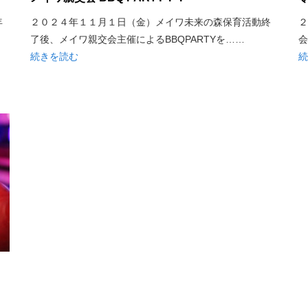
年
２０２４年１１月１日（金）メイワ未来の森保育活動終
２
了後、メイワ親交会主催によるBBQPARTYを……
会
続きを読む
続