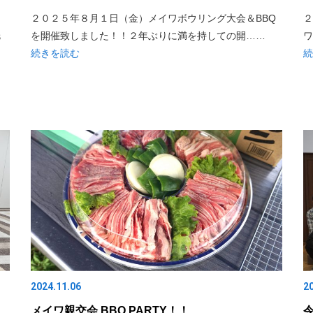
２０２５年８月１日（金）メイワボウリング大会＆BBQ
２
を開催致しました！！２年ぶりに満を持しての開……
ワ
６
続きを読む
続
2024.11.06
2
メイワ親交会 BBQ PARTY！！