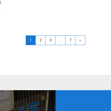
開
…
1
2
3
…
7
»