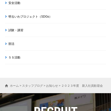
安全活動
明るいわプロジェクト（SDGs）
試験・講習
部活
５Ｓ活動
ホーム
>
スタッフブログ
>
お知らせ
>
２０２３年度 新入社員歓迎会