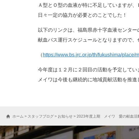
Ａ型とＯ型の血液が特に不足していますが、
日々一定の協力が必要とのことでした！
以下のリンクは、福島県赤十字血液センター
献血バス運行スケジュールとなりますので、
（
https://www.bs.jrc.or.jp/th/fukushima/place
今年度は１２月に２回目の活動を予定してい
メイワは今後も継続的に地域貢献活動を推進
ホーム
>
スタッフブログ
>
お知らせ
>
2023年度上期 メイワ 愛の献血