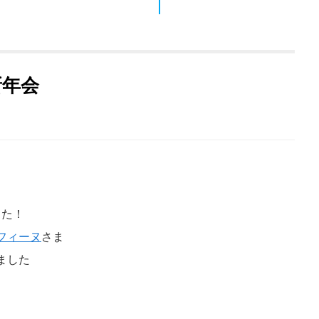
新年会
した！
フィーヌ
さま
ました