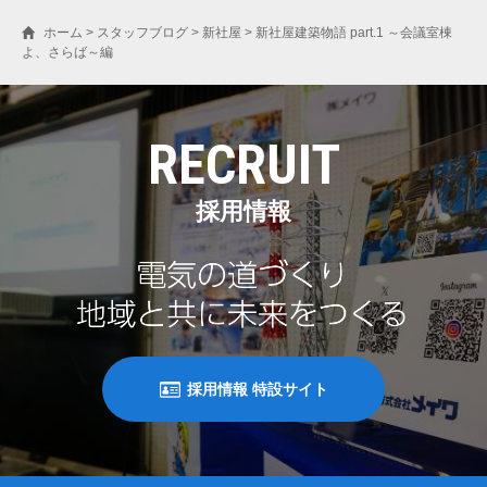
ホーム
>
スタッフブログ
>
新社屋
>
新社屋建築物語 part.1 ～会議室棟
よ、さらば～編
RECRUIT
採用情報
採用情報 特設サイト