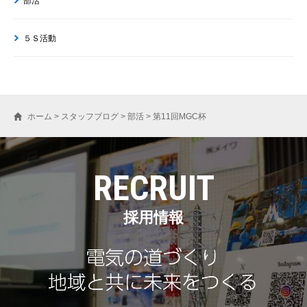
部活
５Ｓ活動
ホーム
>
スタッフブログ
>
部活
>
第11回MGC杯
RECRUIT
採用情報