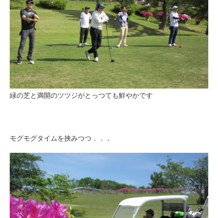
緑の芝と満開のツツジがとっつても鮮やかです
モグモグタイムを挟みつつ．．．