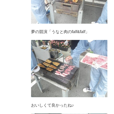
夢の競演「うなと肉のfalf&falf」
おいしくて良かったね♪