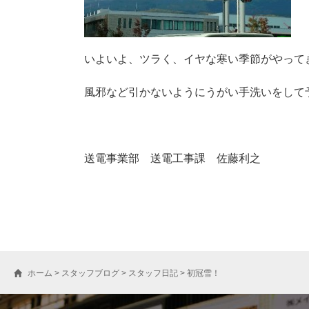
いよいよ、ツラく、イヤな寒い季節がやって
風邪など引かないようにうがい手洗いをして
送電事業部 送電工事課 佐藤利之
ホーム
>
スタッフブログ
>
スタッフ日記
>
初冠雪！