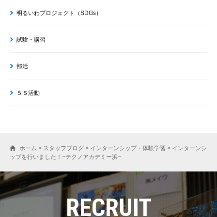
明るいわプロジェクト（SDGs）
試験・講習
部活
５Ｓ活動
ホーム
>
スタッフブログ
>
インターンシップ・体験学習
>
インターンシ
ップを行いました！~テクノアカデミー浜~
RECRUIT