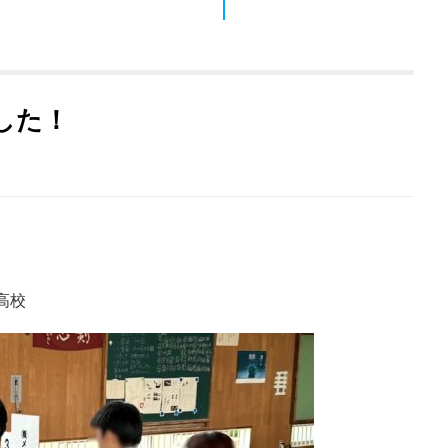
した！
高校