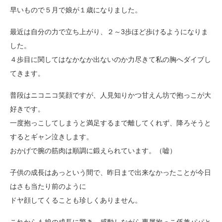
早いもので５月で娘が１歳になりました。
最近は自分の力で立ち上がり、２～3歩ほど歩けるようになりま
した。
４歩目に関してはなかなか出ないのか力尽きて私の胸へダイブし
てきます。
普段はニコニコ笑顔ですが、人見知りかつ甘えん坊で抱っこが大
好きです。
一度抱っこしてしまうと満足するまで離してくれず、降ろそうと
するとギャン泣きします。
おかげで腕の筋肉は順調に鍛えられています。（嘘）
子供の成長はあっという間で、昨日まで出来なかったことが今日
はさも当たり前のように
ドヤ顔してくることも珍しくありません。
これからも娘の成長に驚き、感動しながら専属抱っこ係兼パパと