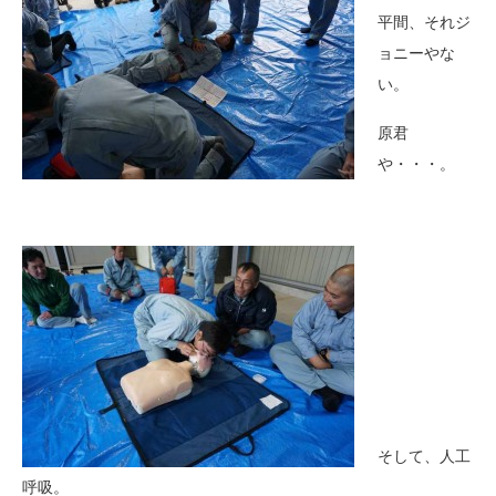
平間、それジ
ョニーやな
い。
原君
や・・・。
そして、人工
呼吸。