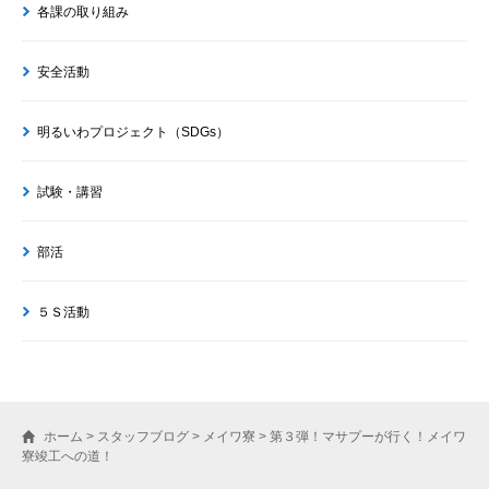
各課の取り組み
安全活動
明るいわプロジェクト（SDGs）
試験・講習
部活
５Ｓ活動
ホーム
>
スタッフブログ
>
メイワ寮
>
第３弾！マサプーが行く！メイワ
寮竣工への道！