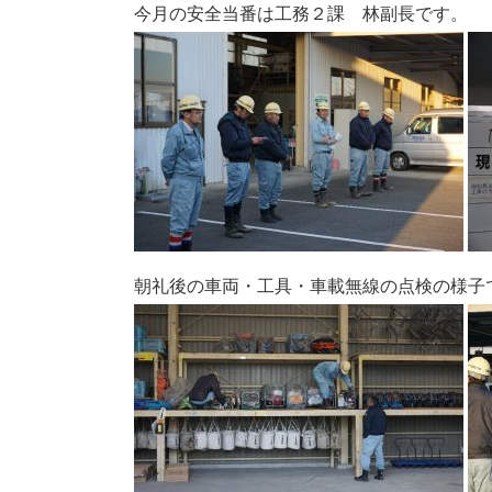
今月の安全当番は工務２課 林副長です。
朝礼後の車両・工具・車載無線の点検の様子