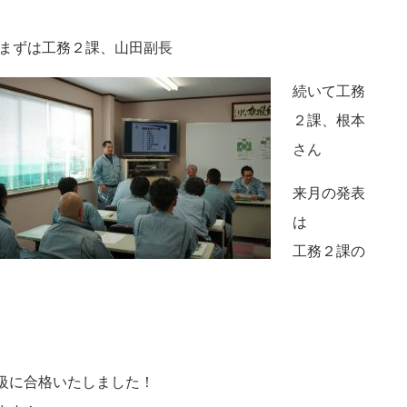
まずは工務２課、山田副長
続いて工務
２課、根本
さん
来月の発表
は
工務２課の
級に合格いたしました！