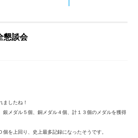
全懇談会
れましたね！
、銀メダル５個、銅メダル４個、計１３個のメダルを獲得
０個を上回り、史上最多記録になったそうです。