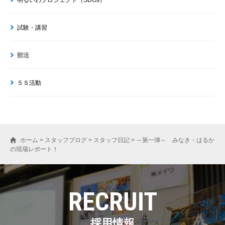
明るいわプロジェクト（SDGs）
試験・講習
部活
５Ｓ活動
ホーム
>
スタッフブログ
>
スタッフ日記
>
～第一弾～ みなき・はるか
の現場レポート！
RECRUIT
採用情報