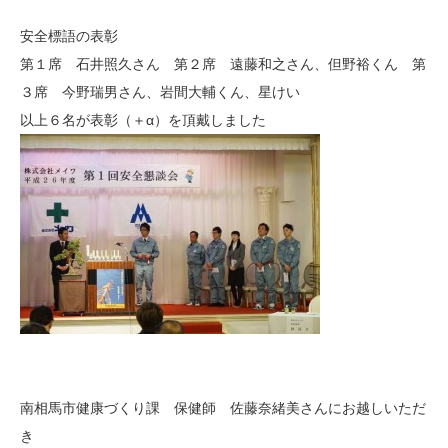
安全標語の表彰
第１席 石井照久さん 第２席 遠藤和之さん、但野裕くん 第
３席 今野瑞男さん、岩間大輔くん、星けい
以上６名が表彰（＋α）を頂戴しました
南相馬市健康づくり課 保健師 佐藤奈緒美さんにお越しいただ
き