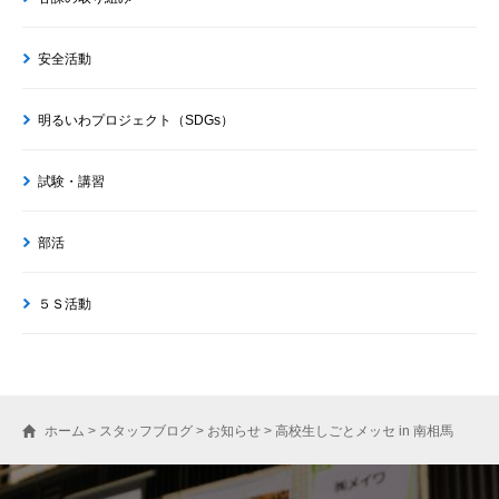
安全活動
明るいわプロジェクト（SDGs）
試験・講習
部活
５Ｓ活動
ホーム
>
スタッフブログ
>
お知らせ
>
高校生しごとメッセ in 南相馬