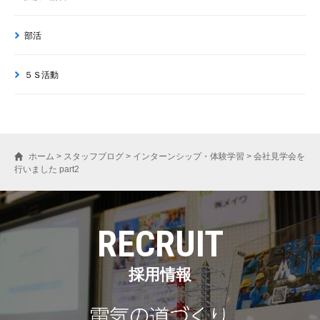
部活
５Ｓ活動
ホーム
>
スタッフブログ
>
インターンシップ・体験学習
>
会社見学会を
行いました part2
RECRUIT
採用情報