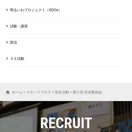
明るいわプロジェクト（SDGs）
試験・講習
部活
５Ｓ活動
ホーム
>
スタッフブログ
>
安全活動
>
第５回 安全懇談会
RECRUIT