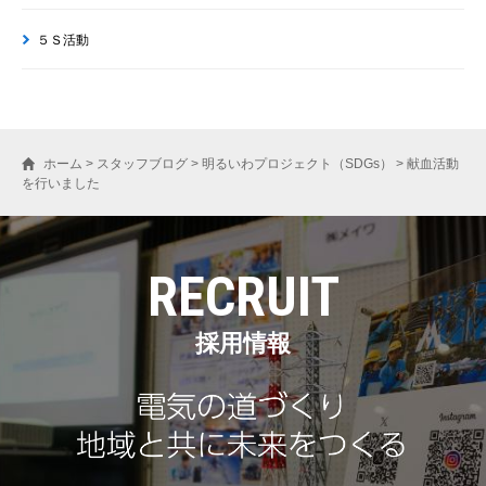
５Ｓ活動
ホーム
>
スタッフブログ
>
明るいわプロジェクト（SDGs）
>
献血活動
を行いました
RECRUIT
採用情報