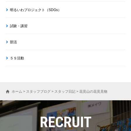
明るいわプロジェクト（SDGs）
試験・講習
部活
５Ｓ活動
ホーム
>
スタッフブログ
>
スタッフ日記
>
花見山の花見見物
RECRUIT