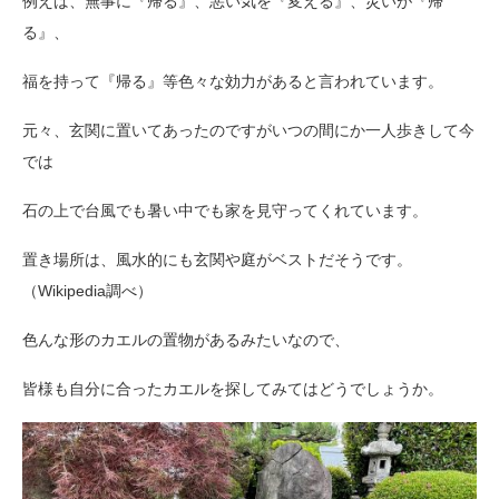
例えば、無事に『帰る』、悪い気を『変える』、災いが『帰
る』、
福を持って『帰る』等色々な効力があると言われています。
元々、玄関に置いてあったのですがいつの間にか一人歩きして今
では
石の上で台風でも暑い中でも家を見守ってくれています。
置き場所は、風水的にも玄関や庭がベストだそうです。
（Wikipedia調べ）
色んな形のカエルの置物があるみたいなので、
皆様も自分に合ったカエルを探してみてはどうでしょうか。